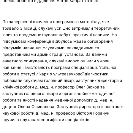
гінекологічного відділення Антон Хабрат та інші.
По завершенні вивчення програмного матеріалу, яке
тривало 3 місяці, слухачі успішно витримали теоретичний
іспит та продемонстрували набуті практичні навички. На
підсумковій конференції відбулось жваве обговорення
підсумків навчання слухачами, викладачами та
представниками адміністрації установи. За даними
анкетного опитування, слухачі високо оцінили умови
навчання і змістовність програми спеціалізації. Успішної
роботи в статусі лікаря з ультразвукової діагностики
побажали слухачам головний лікар, заступник директора з
клінічної роботи д. мед. н. професор Олег Зюков та
заступник головного лікаря з організаційно-методичної
роботи та якості надання медичної допомоги д. мед. н.
доцент Олена Ошивалова. Заступник директора з освітньо-
наукової роботи д. мед. н. професор Вікторія Горачук
вручила слухачам сертифікати спеціалістів.