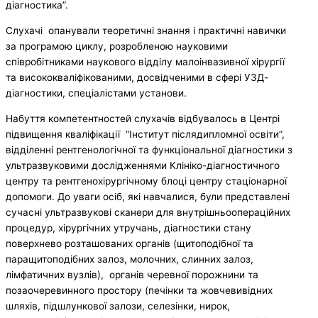
діагностика”.
Слухачі опанували теоретичні знання і практичні навички
за програмою циклу, розробленою науковими
співробітниками наукового відділу малоінвазивної хірургії
та висококваліфікованими, досвідченими в сфері УЗД-
діагностики, спеціалістами установи.
Набуття компетентностей слухачів відбувалось в Центрі
підвищення кваліфікації “Інститут післядипломної освіти”,
відділенні рентгенологічної та функціональної діагностики з
ультразвуковими дослідженнями Клініко-діагностичного
центру та рентгенохірургічному блоці центру стаціонарної
допомоги. До уваги осіб, які навчалися, були представлені
сучасні ультразвукові сканери для внутрішньоопераційних
процедур, хірургічних утручань, діагностики стану
поверхнево розташованих органів (щитоподібної та
паращитоподібних залоз, молочних, слинних залоз,
лімфатичних вузлів), органів черевної порожнини та
позаочеревинного простору (печінки та жовчевивідних
шляхів, підшлункової залози, селезінки, нирок,