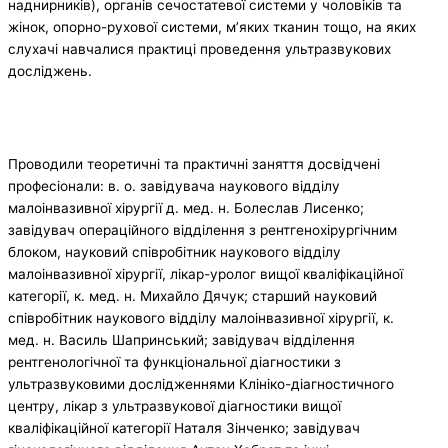
наднирників), органів сечостатевої системи у чоловіків та
жінок, опорно-рухової системи, м’яких тканин тощо, на яких
слухачі навчалися практиці проведення ультразвукових
досліджень.
Проводили теоретичні та практичні заняття досвідчені
професіонали: в. о. завідувача наукового відділу
малоінвазивної хірургії д. мед. н. Болеслав Лисенко;
завідувач операційного відділення з рентгенохірургічним
блоком, науковий співробітник наукового відділу
малоінвазивної хірургії, лікар-уролог вищої кваліфікаційної
категорії, к. мед. н. Михайло Дячук; старший науковий
співробітник наукового відділу малоінвазивної хірургії, к.
мед. н. Василь Шапринський; завідувач відділення
рентгенологічної та функціональної діагностики з
ультразвуковими дослідженнями Клініко-діагностичного
центру, лікар з ультразвукової діагностики вищої
кваліфікаційної категорії Наталя Зінченко; завідувач