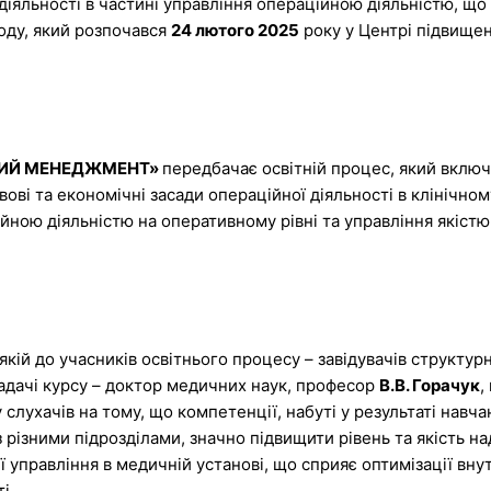
діяльності в частині управління операційною діяльністю, щ
оду, який розпочався
24 лютого 2025
року у Центрі підвищенн
НИЙ МЕНЕДЖМЕНТ»
передбачає освітній процес, який вклю
ві та економічні засади операційної діяльності в клінічном
ійною діяльністю на оперативному рівні та управління якіст
 якій до учасників освітнього процесу – завідувачів структу
ладачі курсу – доктор медичних наук, професор
В.В. Горачук
,
у слухачів на тому, що компетенції, набуті у результаті нав
 різними підрозділами, значно підвищити рівень та якість н
 управління в медичній установі, що сприяє оптимізації вну
і.