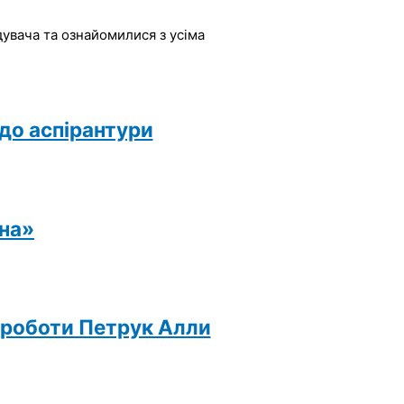
дувача та ознайомилися з усіма
 до аспірантури
ина»
ї роботи Петрук Алли