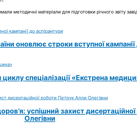
имали методичні матеріали для підготовки річного звіту заві
раїни оновлює строки вступної кампанії
 циклу спеціалізації «Екстрена медиц
доров’я: успішний захист дисертаційно
Олегівни