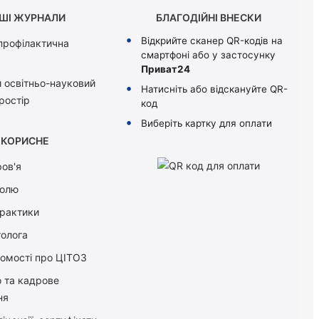
ШІ ЖУРНАЛИ
БЛАГОДІЙНІ ВНЕСКИ
Відкрийте сканер QR-кодів на
 профілактична
смартфоні або у застосунку
Приват24
 освітньо-науковий
Натисніть або відскануйте QR-
ростір
код
Виберіть картку для оплати
КОРИСНЕ
ов'я
болю
практики
толога
домості про ЦІТОЗ
о та кадрове
ня