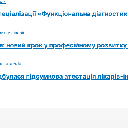
еціалізації «Функціональна діагности
я: новий крок у професійному розвитку 
булася підсумкова атестація лікарів-і