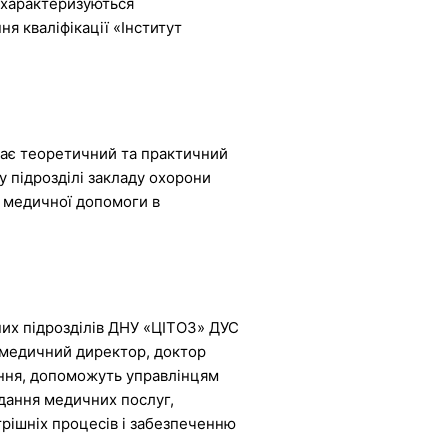
о характеризуються
я кваліфікації «Інститут
чає теоретичний та практичний
у підрозділі закладу охорони
ю медичної допомоги в
рних підрозділів ДНУ «ЦІТОЗ» ДУС
 медичний директор, доктор
чання, допоможуть управлінцям
адання медичних послуг,
трішніх процесів і забезпеченню