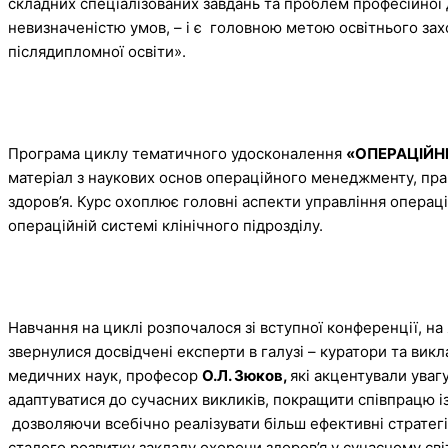
складних спеціалізованих завдань та проблем професійної 
невизначеністю умов, – і є головною метою освітнього зах
післядипломної освіти».
Програма циклу тематичного удосконалення
«ОПЕРАЦІЙ
матеріал з наукових основ операційного менеджменту, право
здоров’я. Курс охоплює головні аспекти управління операц
операційній системі клінічного підрозділу.
Навчання на циклі розпочалося зі вступної конференції, на
звернулися досвідчені експерти в галузі – куратори та вик
медичних наук, професор
О.Л. Зюков,
які акцентували уваг
адаптуватися до сучасних викликів, покращити співпрацю із
дозволяючи всебічно реалізувати більш ефективні стратегії
сталого розвитку закладу охорони здоров’я у сучасному світ