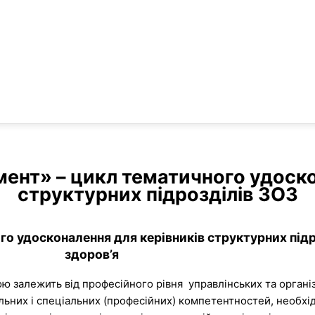
нт» – цикл тематичного удоско
структурних підрозділів ЗОЗ
о удосконалення для керівників структурних підр
здоров’я
 залежить від професійного рівня управлінських та органі
льних і спеціальних (професійних) компетентностей, необхі