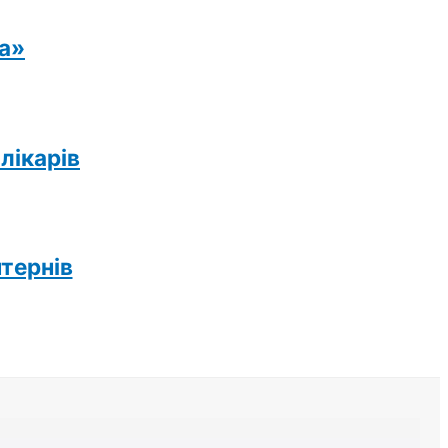
ка»
лікарів
нтернів