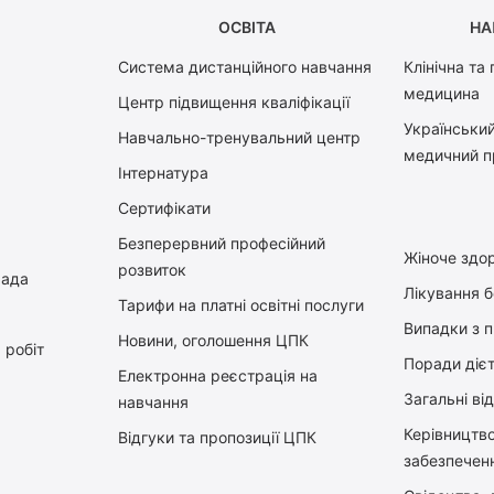
ОСВІТА
НА
Система дистанційного навчання
Клінічна та
медицина
Центр підвищення кваліфікації
Український
Навчально-тренувальний центр
медичний п
Інтернатура
Сертифікати
Безперервний професійний
Жіноче здор
розвиток
рада
Лікування 
Тарифи на платні освітні послуги
Випадки з 
Новини, оголошення ЦПК
 робіт
Поради діє
Електронна реєстрація на
Загальні ві
навчання
Керiвництв
Відгуки та пропозиції ЦПК
забезпечен