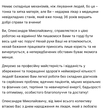
Немає складніше механізмів, ніж лікування людей, бо це –
тонка та хитка матерія, але Ви – недарма лікар з медицини
невідкладних станів, який вже понад 36 років вершить
добрі справи та вчинки!
Ви, Олександре Миколайовичу, справляєтеся з цією
роботою на відмінно! Ми пишаємося Вами та горді бути
весь цей час поруч! Нехай руки Ваші не втомлюються,
нехай бажання працювати приносить лише користь та не
вичерпується, а непередбачених обставин буває якомога
менше.
Дякуємо за професійну майстерність і відданість у
збереженні та покращенні здоров’я неймовірної кількості
людей! Бажаємо Вам легкої роботи без складних діагнозів
та серйозних проблем, вдячних пацієнтів, міцних моральних
та фізичних сил, терпіння та невичерпної енергії, бадьорості
та оптимізму, особистого благополуччя та достатку!
Олександре Миколайовичу, від імені всього колективу
вітаємо Вас з днем народження як лікаря, який з любов’ю