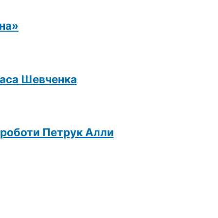
ина»
раса Шевченка
ї роботи Петрук Алли