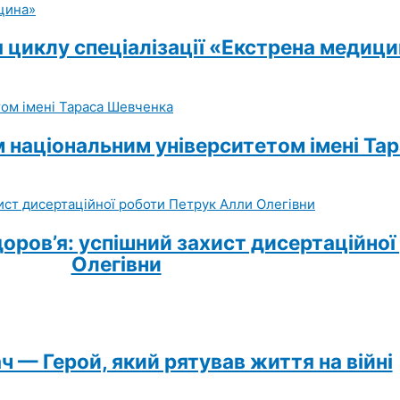
 циклу спеціалізації «Екстрена медиц
м національним університетом імені Та
доров’я: успішний захист дисертаційно
Олегівни
 — Герой, який рятував життя на війні