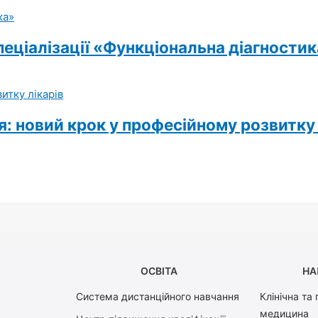
еціалізації «Функціональна діагности
я: новий крок у професійному розвитку 
ОСВІТА
НА
Система дистанційного навчання
Клінічна та
медицина