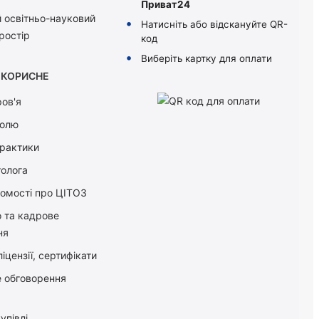
Приват24
 освітньо-науковий
Натисніть або відскануйте QR-
ростір
код
Виберіть картку для оплати
КОРИСНЕ
ов'я
болю
практики
толога
домості про ЦІТОЗ
о та кадрове
ня
іцензії, сертифікати
 обговорення
упівлі