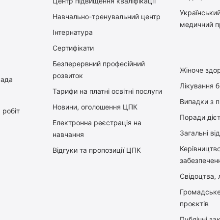
Центр підвищення кваліфікації
Український
Навчально-тренувальний центр
медичний п
Інтернатура
Сертифікати
Безперервний професійний
Жіноче здор
розвиток
рада
Лікування 
Тарифи на платні освітні послуги
Випадки з 
Новини, оголошення ЦПК
 робіт
Поради діє
Електронна реєстрація на
Загальні ві
навчання
Керiвництв
Відгуки та пропозиції ЦПК
забезпечен
Свідоцтва, л
Громадське
проєктів
Публічні зак