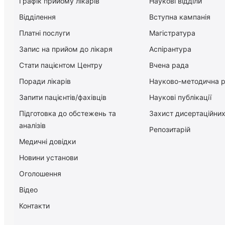
Графік прийому лікарів
Наукові відділи
Відділення
Вступна кампанія
Платні послуги
Магістратура
Запис на прийом до лікаря
Аспірантура
Стати пацієнтом Центру
Вчена рада
Поради лікарів
Науково-методична 
Запити пацієнтів/фахівців
Наукові публікації
Підготовка до обстежень та
Захист дисертаційних
аналізів
Репозитарій
Медичні довідки
Новини установи
Оголошення
Відео
Контакти