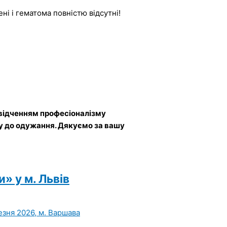
ні і гематома повністю відсутні!
свідченням професіоналізму
у до одужання. Дякуємо за вашу
и» у м. Львів