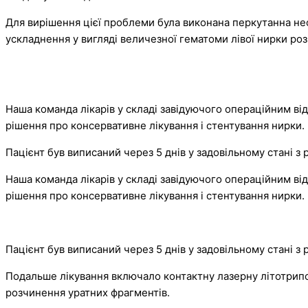
Для вирішення цієї проблеми була виконана перкутанна неф
ускладнення у вигляді величезної гематоми лівої нирки роз
Наша команда лікарів у складі завідуючого операційним ві
рішення про консервативне лікування і стентування нирки.
Пацієнт був виписаний через 5 днів у задовільному стані 
Наша команда лікарів у складі завідуючого операційним ві
рішення про консервативне лікування і стентування нирки.
Пацієнт був виписаний через 5 днів у задовільному стані 
Подальше лікування включало контактну лазерну літотрипс
розчинення уратних фрагментів.