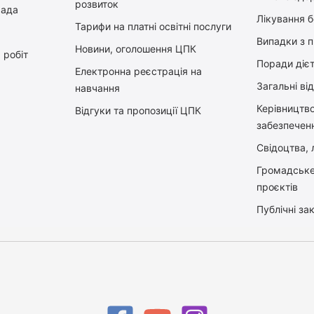
розвиток
рада
Лікування 
Тарифи на платні освітні послуги
Випадки з 
Новини, оголошення ЦПК
 робіт
Поради діє
Електронна реєстрація на
Загальні ві
навчання
Керiвництв
Відгуки та пропозиції ЦПК
забезпечен
Свідоцтва, л
Громадське
проєктів
Публічні зак