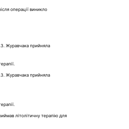
ісля операції виникло
А.З. Журавчака прийняла
ерапії.
А.З. Журавчака прийняла
ерапії.
риймав літолітичну терапію для