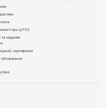
болю
практики
толога
домості про ЦІТОЗ
о та кадрове
ня
іцензії, сертифікати
 обговорення
упівлі