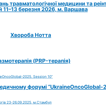
нь травматологічної медицини та реінт
ей 11–13 березня 2026, м. Варшава
Хвороба Нотта
змотерапія (PRP-терапія)
едичному форумі “UkraineOncoGlobal-2