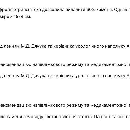
ролітотрипсія, яка дозволила видалити 90% каменя. Однак п
міром 15х8 см.
дділенням М.Д. Дячука та керівника урологічного напрямку 
з рекомендацією напівліжкового режиму та медикаментозної т
дділенням М.Д. Дячука та керівника урологічного напрямку 
з рекомендацією напівліжкового режиму та медикаментозної т
ію каменя сечоводу і встановлення стента. Пацієнт також п