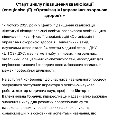
Старт циклу підвищення кваліфікації
(спеціалізації) «Організація і управління охороною
здоров’я»
17 лютого 2025 року у Центрі підвищення кваліфікації
«Інституті післядипломної освіти» розпочався освітній цикл
підвищення кваліфікації (спеціалізації) «Організація і
управління охороною здоров’я. Навчальний захід,
слухачами якого стали 24 сестри медичні старші ДНУ
«ЦІТОЗ» ДУС, має на меті набуття нових інтегральних,
загальних і спеціальних компетентностей, необхідних для
вирішення типових і складних спеціалізованих завдань в
межах професійної діяльності.
На вступній конференції до учасників навчального процесу
звернулася заступник директора з освітньо-наукової
роботи, доктор медичних наук, професор
Вікторія
Валентинівна Горачук
, підкресливши надзвичайно важливе
значення циклу для розвитку професіоналізму та
вдосконаленням управлінських навичок слухачів,
ознайомивши їх з основними аспектами навчання, що