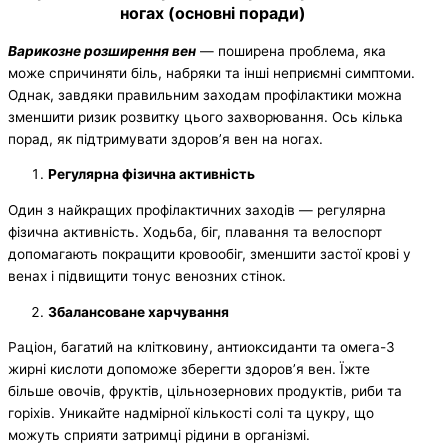
ногах (основні поради)
Варикозне розширення вен
— поширена проблема, яка
може спричиняти біль, набряки та інші неприємні симптоми.
Однак, завдяки правильним заходам профілактики можна
зменшити ризик розвитку цього захворювання. Ось кілька
порад, як підтримувати здоров’я вен на ногах.
Регулярна фізична активність
Один з найкращих профілактичних заходів — регулярна
фізична активність. Ходьба, біг, плавання та велоспорт
допомагають покращити кровообіг, зменшити застої крові у
венах і підвищити тонус венозних стінок.
Збалансоване харчування
Раціон, багатий на клітковину, антиоксиданти та омега-3
жирні кислоти допоможе зберегти здоров’я вен. Їжте
більше овочів, фруктів, цільнозернових продуктів, риби та
горіхів. Уникайте надмірної кількості солі та цукру, що
можуть сприяти затримці рідини в організмі.