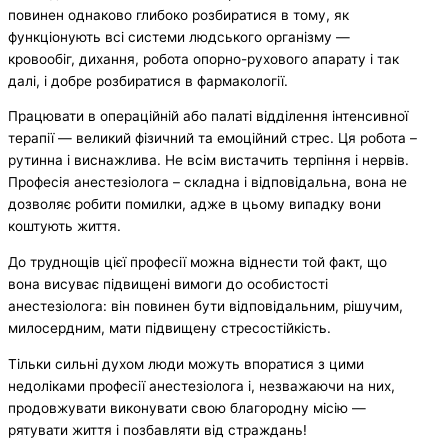
повинен однаково глибоко розбиратися в тому, як
функціонують всі системи людського організму —
кровообіг, дихання, робота опорно-рухового апарату і так
далі, і добре розбиратися в фармакології.
Працювати в операційній або палаті відділення інтенсивної
терапії — великий фізичний та емоційний стрес. Ця робота –
рутинна і виснажлива. Не всім вистачить терпіння і нервів.
Професія анестезіолога – складна і відповідальна, вона не
дозволяє робити помилки, адже в цьому випадку вони
коштують життя.
До труднощів цієї професії можна віднести той факт, що
вона висуває підвищені вимоги до особистості
анестезіолога: він повинен бути відповідальним, рішучим,
милосердним, мати підвищену стресостійкість.
Тільки сильні духом люди можуть впоратися з цими
недоліками професії анестезіолога і, незважаючи на них,
продовжувати виконувати свою благородну місію —
рятувати життя і позбавляти від страждань!