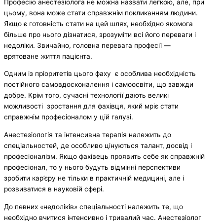
Професію анестезіолога не можна назвати легкою, але, при
цьому, вона може стати справжнім покликанням людини.
Якщо є готовність стати на цей шлях, необхідно якомога
більше про нього дізнатися, зрозуміти всі його переваги і
недоліки. Звичайно, головна перевага професії —
врятоване життя пацієнта.
Одним із пріоритетів цього фаху є особлива необхідність
постійного самовдосконалення і самоосвіти, що завжди
добре. Крім того, сучасні технології дають великі
можливості зростання для фахівця, який мріє стати
справжнім професіоналом у цій галузі.
Анестезіологія та інтенсивна терапія належить до
спеціальностей, де особливо цінуються талант, досвід і
професіоналізм. Якщо фахівець проявить себе як справжній
професіонал, то у нього будуть відмінні перспективи
зробити кар’єру не тільки в практичній медицині, але і
розвиватися в науковій сфері.
До певних «недоліків» спеціальності належить те, що
необхідно вчитися інтенсивно і тривалий час. Анестезіолог