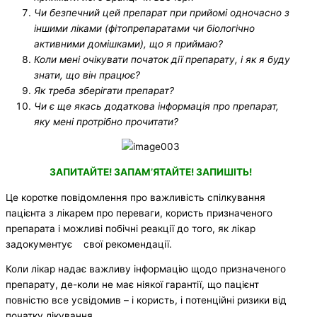
Ч
и безпечний цей препарат при прийомі
одночасно
з
іншими ліками
(
фітопрепаратами
чи біологічно
активними домішками)
, що я приймаю?
К
оли мені очікувати початок
дії
препарат
у
, і як я буду
знати, що він працює?
Я
к треба зберігати препарат?
Ч
и є ще якась додаткова інформація про препарат,
яку мені протрібно прочитати?
ЗАПИТАЙТЕ! ЗАПАМ’ЯТАЙТЕ! ЗАПИШІТЬ!
Це коротке повідомлення про важливість спілкування
пацієнта з лікарем про переваги, користь призначеного
препарата і можливі побічні реакції до того, як лікар
задокументує свої рекомендації.
Коли лікар надає важливу інформацію щодо призначеного
препарату, де-коли не має ніякої гарантії, що пацієнт
повністю все усвідомив – і користь, і потенційні ризики від
початку лікування.