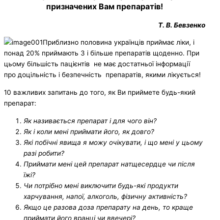
призначених Вам препаратів!
Т. В. Бевзенко
Приблизно половина українців приймає ліки, і
понад 20% приймають 3 і більше препаратів щоденно. При
цьому більшість пацієнтів не має достатньої інформації
про доцільність і безпечність препаратів, якими лікується!
10 важливих запитань до того, як Ви приймете будь-який
препарат:
Я
к називається препарат і для чого він?
Я
к і коли мені приймати його, як довго?
Я
кі побічні явища я можу очікувати, і що мені у цьому
разі робити?
П
риймати мені цей препарат натщесердце чи після
їжі?
Ч
и потрібно мені виключити будь-які продукти
харчування, напої, алкоголь, фізичну активність?
Я
кщо це разова
доза препарату
на день, то краще
приймати
його
вранці чи ввеч
е
рі?