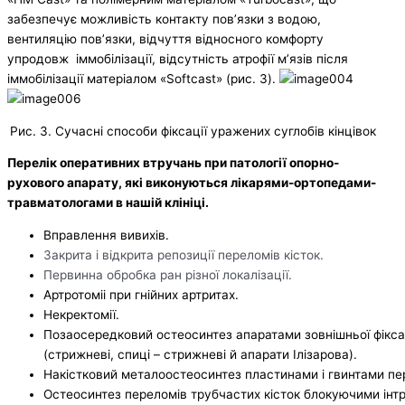
забезпечує можливість контакту пов’язки з водою,
вентиляцію пов’язки, відчуття відносного комфорту
упродовж іммобілізації, відсутність атрофії м’язів після
іммобілізації матеріалом «Softcast» (рис. 3).
Рис. 3. Сучасні способи фіксації уражених суглобів кінцівок
Перелік оперативних втручань при патології опорно-
рухового апарату, які виконуються лікарями-ортопедами-
травматологами в нашій клініці.
Вправлення вивихів.
Закрита і відкрита репозиції переломів кісток.
Первинна обробка ран різної локалізації.
Артротоміі при гнійних артритах.
Некректомії.
Позаосередковий остеосинтез апаратами зовнішньої фіксац
(стрижневі, спиці – стрижневі й апарати Ілізарова).
Накістковий металоостеосинтез пластинами і гвинтами пе
Остеосинтез переломів трубчастих кісток блокуючими ін