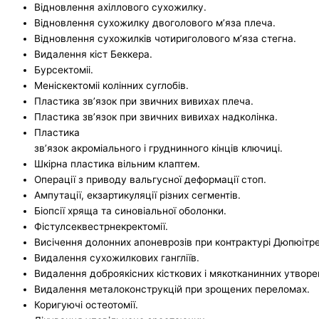
Відновлення ахіллового сухожилку.
Відновлення сухожилку двоголового м’яза плеча.
Відновлення сухожилків чотириголового м’яза стегна.
Видалення кіст Беккера.
Бурсектоміі.
Меніскектоміі колінних суглобів.
Пластика зв’язок при звичних вивихах плеча.
Пластика зв’язок при звичних вивихах надколінка.
Пластика
зв’язок акроміального і груднинного кінців ключиці.
Шкірна пластика вільним клаптем.
Операції з приводу вальгусної деформації стоп.
Ампутації, екзартикуляції різних сегментів.
Біопсії хряща та синовіальної оболонки.
Фістулсеквестрнекректомії.
Висічення долонних апоневрозів при контрактурі Дюпюітр
Видалення сухожилкових гангліїв.
Видалення доброякісних кісткових і мякотканинних утворе
Видалення металоконструкцій при зрощених переломах.
Коригуючі остеотомії.