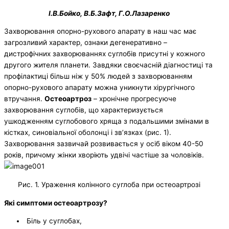
І.В.Бойко, В.Б.Зафт, Г.О.Лазаренко
Захворювання опорно-рухового апарату в наш час має
загрозливий характер, ознаки дегенеративно –
дистрофічних захворюваннях суглобів присутні у кожного
другого жителя планети. Завдяки своєчасній діагностиці та
профілактиці більш ніж у 50% людей з захворюванням
опорно-рухового апарату можна уникнути хірургічного
втручання.
Остеоартроз
– хронічне прогресуюче
захворювання суглобів, що характеризується
ушкодженням суглобового хряща з подальшими змінами в
кістках, синовіальної оболонці і зв’язках (рис. 1).
Захворювання зазвичай розвивається у осіб віком 40-50
років, причому жінки хворіють удвічі частіше за чоловіків.
Рис. 1. Ураження колінного суглоба при остеоартрозі
Які
симптоми остеоартрозу?
Біль у суглобах,