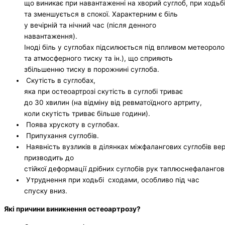
що виникає при навантаженні на хворий суглоб, при ходьб
та зменшується в спокої. Характерним є біль
у вечірній та нічний час (після денного
навантаження).
Іноді біль у суглобах підсилюється під впливом метеоролог
та атмосферного тиску та ін.), що сприяють
збільшенню тиску в порожнині суглоба.
Скутість в суглобах,
яка при остеоартрозі скутість в суглобі триває
до 30 хвилин (на відміну від ревматоїдного артриту,
коли скутість триває більше години).
Поява хрускоту в суглобах.
Припухання суглобів.
Наявність вузликів в ділянках міжфалангових суглобів вер
призводить до
стійкої деформації дрібних суглобів рук таплюснефалангов
Утруднення при ходьбі сходами, особливо під час
спуску вниз.
Які
причини виникнення остеоартрозу?