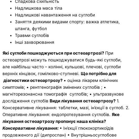
Спадкова схильність
Надлишкова маса тіла
Надлишкові навантаження на суглоби
Заняття деякими видами спорту: важка атлетика,
штанга, футбол
Травми суглобів
Інші захворювання
Які
суглоби пошкоджуються при остеоартрозі?
При
остеоартрозі можуть пошкоджуватися будь-які суглоби,
але найбільш часто – колінні, кульшові, плечові, суглоби
верхніх кінцівок, гомілково-ступневі.
Що потрібно для
діагностики остеоартрозу?
• оцінка лікарем клінічних
симптомів; • рентгенографія змінених суглобів ; •
магніторезонансна томографія суглобів; • ультразвукове
дослідження суглобів
Види лікування
остеоартрозу?
1.
Консервативне лікування: таблетки, мазі, ін’єкції в суглоб. 2.
Оперативне лікування: ендопротезування суглобів.
Яке
лікування
остеоартрозу пропонує наша клініка?
Консервативне
лікування:
• Ін’єкції глюкокортикоїдів
продовженого дії (дипроспан) • Внутрішньосуглобове