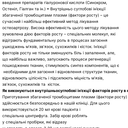
введення препаратів гіалуронової кислоти (Синокром,
Остеніл, Гіалган та ін.) • Внутрішньо суглобові ін’єкції
збагаченої тромбоцитами плазми (фактори росту) – це
сучасний і найбільш ефективний метод лікування
остеоартрозу. Висока ефективність цього методу лікування
зумовлена дією факторів росту – спеціальних молекул, які
відіграють фундаментальну роль в процесах загоєння
ушкоджень м’язів, зв’язок, сухожилків і кісток. Ін’єкції
факторів росту не тільки зменшують біль і запалення, але,
що найбільш важливо, запускають процеси регенерації
пошкоджених тканин, стимулюють синтез компонентів, що є
необхідними для загоєння і відновлення структури тканин,
відновлюють цілісність і підсилюють міцність м’язів,
зв’язок, сухожилків та кісток.
Як
виконуються внутрішньосуглобові ін’єкції факторів росту в н
Приготування збагаченої тромбоцитами плазми (фактори росту)
здійснюється безпосередньо в нашій клініці. Для цього
використовується 20 мл крові пацієнта і
спеціальна центрифуга. Забір крові роблять
у спеціальні пробірки, які відразу