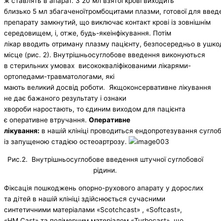
ж ставлять в апарат. З 20 мл взятої крові виходить
близько 5 мл збагаченоїтромбоцитами плазми, готової для введе
препарату замкнутий, що виключає контакт крові із зовнішнім
середовищем, і, отже, будь-якеінфікування. Потім
лікар вводить отриману плазму пацієнту, безпосередньо в ушк
місце (рис. 2). Внутрішньосуглобове введення виконуються
в стерильних умовах висококваліфікованими лікарями-
ортопедами-травматологами, які
мають великий досвід роботи. Якщоконсервативне лікування
не дає бажаного результату і ознаки
хвороби наростають, то єдиним виходом для пацієнта
є оперативне втручання.
Оперативне
лікування:
в нашій клініці проводиться ендопротезування сугло
із запущеною стадією остеоартрозу.
Рис.2. Внутрішньосуглобове введення штучної суглобової
рідини.
Фіксація пошкоджень опорно-рухового апарату у дорослих
та дітей в нашій клініці здійснюється сучасними
синтетичними матеріалами «Scotchcast» , «Softcast»,
«HM Сast» та полімерним матеріалом «Turbocast», що