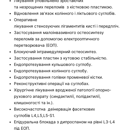
Лікування уповільнено зростаючих
та незрощених переломів з кістковою пластикою.
Відновлення зв’язок колінного і ліктьового суглобів.
Оперативне
лікування стенозуючих лігаментитів кисті і передпліч.
Застосування малоінвазивного остеосинтезу
переломів за допомогою електрооптичного
перетворювача (ЕОП).
Блокуючий інтрамедулярний остеосинтез.
Застосування пластин з кутовою стабільністю.
Ендопротезування кульшового суглобу.
Ендопротезування колінного суглобу.
Ендопротезування голівки променевої кістки.
Реконструктивні операції на суглобах.
Хірургічне лікування вродженої патології опорно-
рухового апарату (синдактилії, полідактилії,
клишоногості та ін.).
Високочастотна деінервація фасеткових
суглобів L4,L5,L5-S1.
Епідуральна блокада з дипроспаном на рівні L3-L4
під ЕОП.