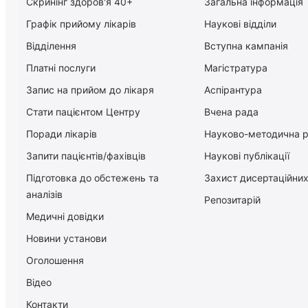
Скринінг здоров'я 40+
Загальна інформація
Графік прийому лікарів
Наукові відділи
Відділення
Вступна кампанія
Платні послуги
Магістратура
Запис на прийом до лікаря
Аспірантура
Стати пацієнтом Центру
Вчена рада
Поради лікарів
Науково-методична 
Запити пацієнтів/фахівців
Наукові публікації
Підготовка до обстежень та
Захист дисертаційних
аналізів
Репозитарій
Медичні довідки
Новини установи
Оголошення
Відео
Контакти