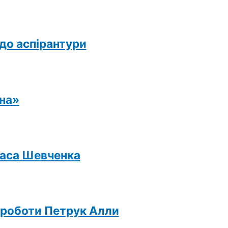
 до аспірантури
ина»
раса Шевченка
ї роботи Петрук Алли