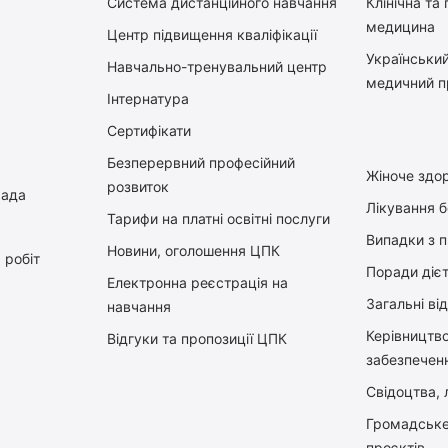
Система дистанційного навчання
Клінічна та
медицина
Центр підвищення кваліфікації
Український
Навчально-тренувальний центр
медичний п
Інтернатура
Сертифікати
Безперервний професійний
Жіноче здор
розвиток
рада
Лікування 
Тарифи на платні освітні послуги
Випадки з 
Новини, оголошення ЦПК
 робіт
Поради діє
Електронна реєстрація на
Загальні ві
навчання
Керiвництв
Відгуки та пропозиції ЦПК
забезпечен
Свідоцтва, л
Громадське
проєктів