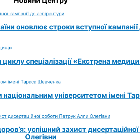
Новини Центру
раїни оновлює строки вступної кампанії
 циклу спеціалізації «Екстрена медиц
м національним університетом імені Та
доров’я: успішний захист дисертаційно
Олегівни