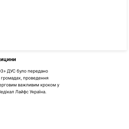
едицини
ТОЗ» ДУС було передано
 громадах, проведення
черговим важливим кроком у
Медікал Лайфс Україна.