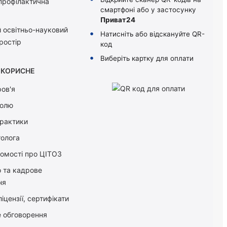
 профілактична
смартфоні або у застосунку
Приват24
 освітньо-науковий
Натисніть або відскануйте QR-
ростір
код
Виберіть картку для оплати
КОРИСНЕ
ов'я
болю
практики
толога
домості про ЦІТОЗ
о та кадрове
ня
іцензії, сертифікати
 обговорення