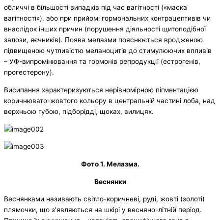
обличчі в більшості випадків під час вагітності («маска
вагітності»), або при прийомі гормональних контрацептивів чи
внаслідок інших причин (порушення діяльності щитоподібної
залози, яєчників). Поява мелазми пояснюється вродженою
підвищеною чутливістю меланоцитів до стимулюючих впливів
– УФ-випромінювання та гормонів репродукції (естрогенів,
прогестерону).
Висипання характеризуються нерівномірною пігментацією
коричнювато-жовтого кольору в центральній частині лоба, над
верхньою губою, підборідді, щоках, вилицях.
Фото 1. Мелазма.
Веснянки
Веснянками називають світло-коричневі, руді, жовті (золоті)
плямочки, що з’являються на шкірі у весняно-літній період.