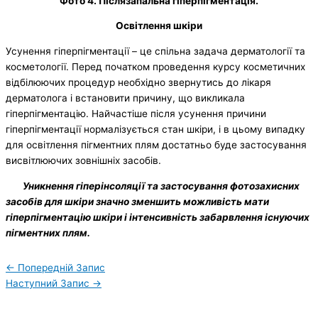
Фото 4. Післязапальна гіперпігментація.
Освітлення шкіри
Усунення гіперпігментації – це спільна задача дерматології та
косметології. Перед початком проведення курсу косметичних
відбілюючих процедур необхідно звернутись до лікаря
дерматолога і встановити причину, що викликала
гіперпігментацію. Найчастіше після усунення причини
гіперпігментації нормалізується стан шкіри, і в цьому випадку
для освітлення пігментних плям достатньо буде застосування
висвітлюючих зовнішніх засобів.
Уникнення гіперінсоляції та застосування фотозахисних
засобів для шкіри значно зменшить можливість мати
гіперпігментацію шкіри і інтенсивність забарвлення існуючих
пігментних плям.
←
Попередній Запис
Наступний Запис
→