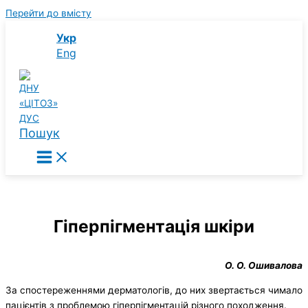
Перейти до вмісту
Укр
Eng
Пошук
Гіперпігментація шкіри
О. О. Ошивалова
За спостереженнями дерматологів, до них звертається чимало
пацієнтів з проблемою гіперпігментацій різного походження.