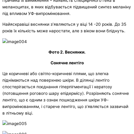
Причина їх виникнення – наявність специфічного гена в
меланоцитах, в яких відбувається підвищений синтез меланіну
під впливом УФ-випромінювання.
Найяскравіші веснянки з’являються у віці 14 -20 років. До 35
років їх кількість може наростати, але з віком вони бліднуть.
Фото 2. Веснянки.
Сонячне лентіго
Це коричневі або світло-коричневі плями, що злегка
піднімаються над поверхнею шкіри. В ділянці лентіго
спостерігається поєднання гіперпігментації і кератозу
(потовщення рогового шару епідермісу). Розрізняють сонячне
лентіго, що є одним з ознак пошкодження шкіри УФ-
випромінюванням, і старече лентіго, що з’являється зазвичай
в літньому віці.