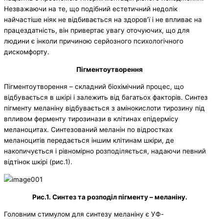
Незважаючи на те, що подібний естетичний недолік
найчастіше ніяк не відбивається на здоров’ї і не впливає на
працездатність, він привертає увагу оточуючих, що для
людини є інколи причиною серйозного психологічного
дискомфорту.
Пігментоутворення
Пігментоутворення – складний біохімічний процес, що
відбувається в шкірі і залежить від багатьох факторів. Синтез
пігменту меланіну відбувається з амінокислоти тирозину під
впливом ферменту тирозинази в клітинах епідермісу
меланоцитах. Синтезований меланін по відростках
меланоцитів передається іншим клітинам шкіри, де
накопичується і рівномірно розподіляється, надаючи певний
відтінок шкірі (рис.1).
Рис.1. Синтез та розподіл пігменту – меланіну.
Головним стимулом для синтезу меланіну є УФ-