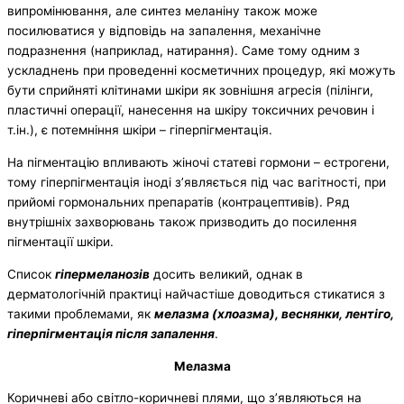
випромінювання, але синтез меланіну також може
посилюватися у відповідь на запалення, механічне
подразнення (наприклад, натирання). Саме тому одним з
ускладнень при проведенні косметичних процедур, які можуть
бути сприйняті клітинами шкіри як зовнішня агресія (пілінги,
пластичні операції, нанесення на шкіру токсичних речовин і
т.ін.), є потемніння шкіри – гіперпігментація.
На пігментацію впливають жіночі статеві гормони – естрогени,
тому гіперпігментація іноді з’являється під час вагітності, при
прийомі гормональних препаратів (контрацептивів). Ряд
внутрішніх захворювань також призводить до посилення
пігментації шкіри.
Список
гіпермеланозів
досить великий, однак в
дерматологічній практиці найчастіше доводиться стикатися з
такими проблемами, як
мелазма (хлоазма), веснянки, лентіго,
гіперпігментація після запалення
.
Мелазма
Коричневі або світло-коричневі плями, що з’являються на