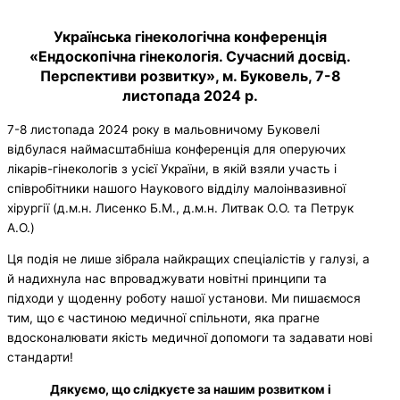
Українська гінекологічна конференція
«Ендоскопічна гінекологія. Сучасний досвід.
Перспективи розвитку», м. Буковель, 7-8
листопада 2024 р.
7-8 листопада 2024 року в мальовничому Буковелі
відбулася наймасштабніша конференція для оперуючих
лікарів-гінекологів з усієї України, в якій взяли участь і
співробітники нашого Наукового відділу малоінвазивної
хірургії (д.м.н. Лисенко Б.М., д.м.н. Литвак О.О. та Петрук
А.О.)
Ця подія не лише зібрала найкращих спеціалістів у галузі, а
й надихнула нас впроваджувати новітні принципи та
підходи у щоденну роботу нашої установи. Ми пишаємося
тим, що є частиною медичної спільноти, яка прагне
вдосконалювати якість медичної допомоги та задавати нові
стандарти!
Дякуємо, що слідкуєте за нашим розвитком і