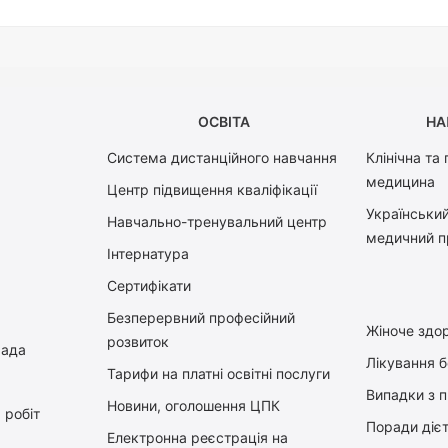
ОСВІТА
НА
Система дистанційного навчання
Клінічна та
медицина
Центр підвищення кваліфікації
Український
Навчально-тренувальний центр
медичний п
Інтернатура
Сертифікати
Безперервний професійний
Жіноче здор
розвиток
рада
Лікування 
Тарифи на платні освітні послуги
Випадки з 
Новини, оголошення ЦПК
 робіт
Поради діє
Електронна реєстрація на