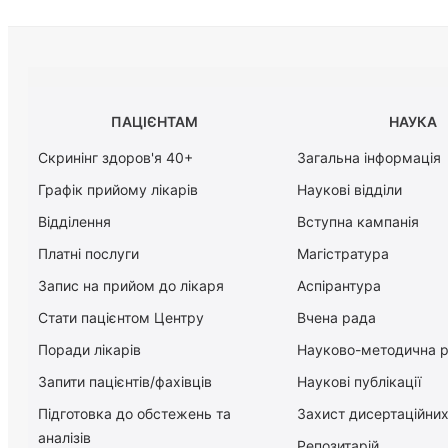
ПАЦІЄНТАМ
НАУКА
Скринінг здоров'я 40+
Загальна інформація
Графік прийому лікарів
Наукові відділи
Відділення
Вступна кампанія
Платні послуги
Магістратура
Запис на прийом до лікаря
Аспірантура
Стати пацієнтом Центру
Вчена рада
Поради лікарів
Науково-методична 
Запити пацієнтів/фахівців
Наукові публікації
Підготовка до обстежень та
Захист дисертаційних
аналізів
Репозитарій