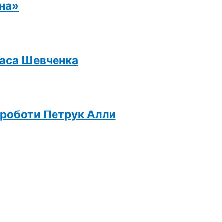
ина»
раса Шевченка
ї роботи Петрук Алли