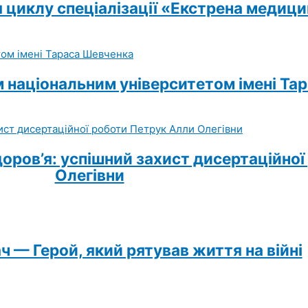
 циклу спеціалізації «Екстрена медиц
м національним університетом імені Та
доров’я: успішний захист дисертаційно
Олегівни
 — Герой, який рятував життя на війні