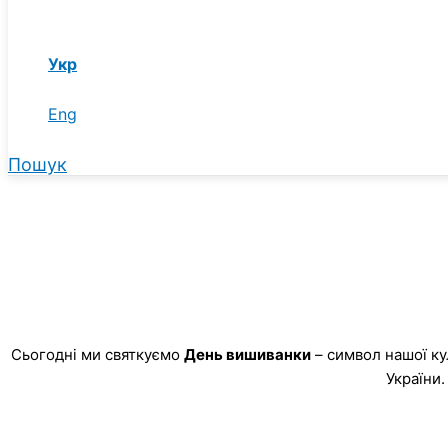
Укр
Eng
Пошук
Сьогодні ми святкуємо
День вишиванки
– символ нашої ку
України