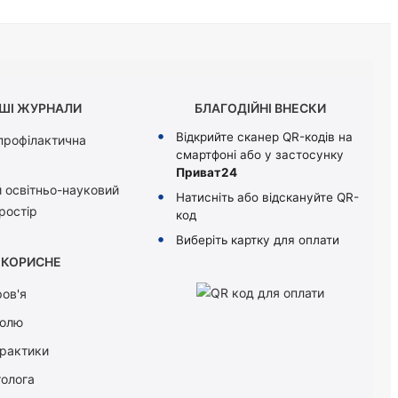
ШІ ЖУРНАЛИ
БЛАГОДІЙНІ ВНЕСКИ
Відкрийте сканер QR-кодів на
 профілактична
смартфоні або у застосунку
Приват24
 освітньо-науковий
Натисніть або відскануйте QR-
ростір
код
Виберіть картку для оплати
КОРИСНЕ
ов'я
болю
практики
толога