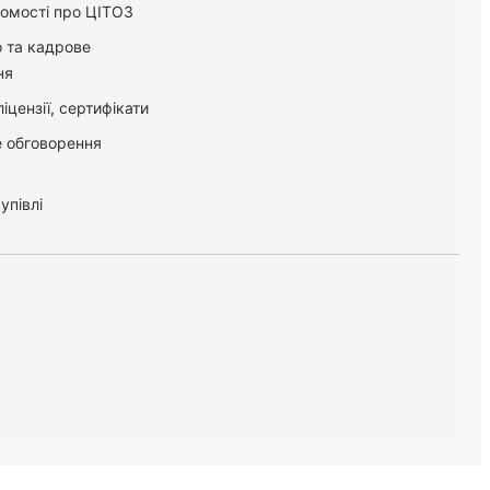
домості про ЦІТОЗ
о та кадрове
ня
іцензії, сертифікати
 обговорення
упівлі