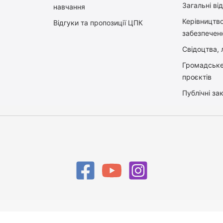
Загальні ві
навчання
Керiвництв
Відгуки та пропозиції ЦПК
забезпечен
Свідоцтва, л
Громадське
проєктів
Публічні зак