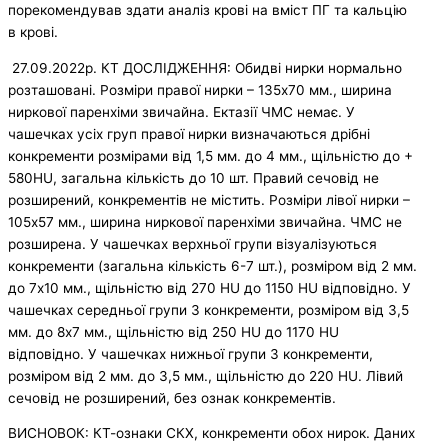
порекомендував здати аналіз крові на вміст ПГ та кальцію
в крові.
27.09.2022р. КТ ДОСЛІДЖЕННЯ: Обидві нирки нормально
розташовані. Розміри правої нирки – 135х70 мм., ширина
ниркової паренхіми звичайна. Ектазії ЧМС немає. У
чашечках усіх груп правої нирки визначаються дрібні
конкременти розмірами від 1,5 мм. до 4 мм., щільністю до +
580HU, загальна кількість до 10 шт. Правий сечовід не
розширений, конкрементів не містить. Розміри лівої нирки –
105х57 мм., ширина ниркової паренхіми звичайна. ЧМС не
розширена. У чашечках верхньої групи візуалізуються
конкременти (загальна кількість 6-7 шт.), розміром від 2 мм.
до 7х10 мм., щільністю від 270 HU до 1150 HU відповідно. У
чашечках середньої групи 3 конкременти, розміром від 3,5
мм. до 8х7 мм., щільністю від 250 HU до 1170 HU
відповідно. У чашечках нижньої групи 3 конкременти,
розміром від 2 мм. до 3,5 мм., щільністю до 220 HU. Лівий
сечовід не розширений, без ознак конкрементів.
ВИСНОВОК: КТ-ознаки СКХ, конкременти обох нирок. Даних