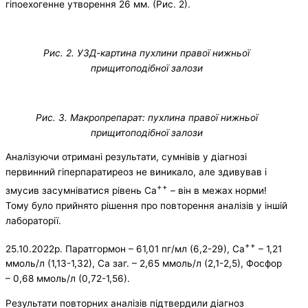
гіпоехогенне утворення 26 мм. (Рис. 2).
Рис. 2. УЗД-картина пухлини правої нижньої
прищитоподібної залози
Рис. 3. Макропрепарат: пухлина правої нижньої
прищитоподібної залози
Аналізуючи отримані результати, сумнівів у діагнозі
первинний гіперпаратиреоз не виникало, але здивував і
++
змусив засумніватися рівень Са
– він в межах норми!
Тому було прийнято рішення про повторення аналізів у іншій
лабораторії.
++
25.10.2022р. Паратгормон – 61,01 пг/мл (6,2-29), Са
– 1,21
ммоль/л (1,13-1,32), Са заг. – 2,65 ммоль/л (2,1-2,5), Фосфор
– 0,68 ммоль/л (0,72-1,56).
Результати повторних аналізів підтвердили діагноз