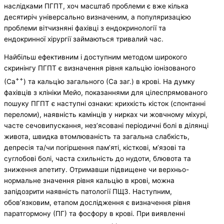
наслідками ПГПТ, хоч масштаб проблеми є вже кілька
десятиріч універсально визначеним, а популяризацією
проблеми вітчизняні фахівці з ендокринології та
ендокринної хірургії займаються тривалий час.
Найбільш ефективним і доступним методом широкого
скринінгу ПГПТ є визначення рівня кальцію іонізованого
++
(Са
) та кальцію загального (Са заг.) в крові. На думку
фахівців з клініки Мейо, показаннями для цілеспрямованого
пошуку ПГПТ є наступні ознаки: крихкість кісток (спонтанні
переломи), наявність камінців у нирках чи жовчному міхурі,
часте сечовипускання, нез’ясовані періодичні болі в ділянці
живота, швидка втомлюваність та загальна слабкість,
депресія та/чи погіршення пам’яті, кісткові, м’язові та
суглобові болі, часта схильність до нудоти, блювота та
зниження апетиту. Отримавши підвищене чи верхньо-
нормальне значення рівня кальцію в крові, можна
запідозрити наявність патології ПЩЗ. Наступним,
обов’язковим, етапом дослідження є визначення рівня
паратгормону (ПГ) та фосфору в крові. При виявленні