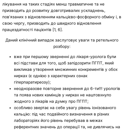
лікування на таких стадіях менш травматичне та не
призводить до розвитку довготривалих ускладнень,
пов’язаних з відновленням кальцієво-фосфорного обміну і, в
свою чергу, призводить до швидкого відновлення
працездатності пацієнтів [1, 6].
Даний клінічний випадок заслуговує уваги та ретельного
розбору:
вже при першому зверненні до лікаря-уролога були
всі підстави для того, щоб запідозрити ПГПТ, який
викликав утворення множинних конкрементів у обох
нирках (є однією з характерних ознак
гіперпаратиреозу);
неодноразове повторне звернення до 6-ти!!! урологів
та поява нових камінців у нирках не наштовхнуло
жодного з лікарів на думку про ПГПТ;
особливо звертає на себе увагу рівень іонізованого
кальцію: під час подвійного визначення в різних
лабораторіях його рівень перебував в межах
референтних значень до операції та, не дивлячись на