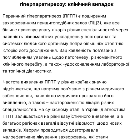
гіперпаратиреозу: клінічний випадок
Первинний гіперпаратиреоз (ПГПТ) є поширеним
захворюванням прищитоподібних залоз (ПЩЗ), яке все
більше приковує увагу лікарів різних спеціальностей через
наявність різноманітних ускладнень у всіх органах та
системах людського організму попри більш ніж столітню
історію його дослідження. Зацікавленість пов’язана з
поглибленням уявлень щодо патогенезу, різноманітного
клінічного перебігу, а також -удосконаленням лабораторної
та топічної діагностики.
Частота виявлення ПГПТ у різних країнах значно
відрізняється, що напряму пов’язано з рівнем медичного
забезпечення, наявністю медичних програм по його
виявленню, а також – настороженістю лікарів різних
спеціальностей. На сучасному етапі в Україні діагностика
ПГПТ залишається на рівні казуїстичного виявлення, а в
багатьох регіонах взагалі відсутні відомості щодо нових
випадків. Хворим проводиться довготривале і
малоефективне лікування захворювань, які стали