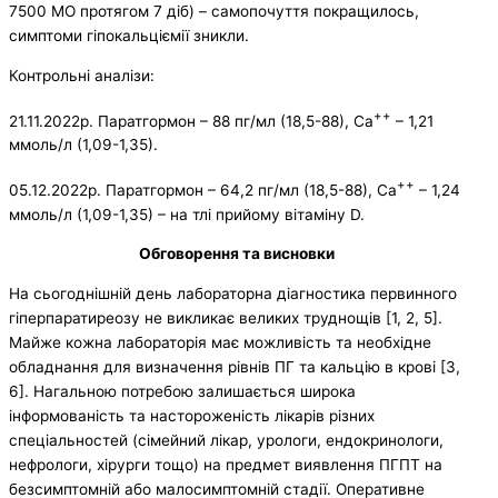
7500 МО протягом 7 діб) – самопочуття покращилось,
симптоми гіпокальціємії зникли.
Контрольні аналізи:
++
21.11.2022р. Паратгормон – 88 пг/мл (18,5-88), Са
– 1,21
ммоль/л (1,09-1,35).
++
05.12.2022р. Паратгормон – 64,2 пг/мл (18,5-88), Са
– 1,24
ммоль/л (1,09-1,35) – на тлі прийому вітаміну D.
Обговорення та висновки
На сьогоднішній день лабораторна діагностика первинного
гіперпаратиреозу не викликає великих труднощів [1, 2, 5].
Майже кожна лабораторія має можливість та необхідне
обладнання для визначення рівнів ПГ та кальцію в крові [3,
6]. Нагальною потребою залишається широка
інформованість та настороженість лікарів різних
спеціальностей (сімейний лікар, урологи, ендокринологи,
нефрологи, хірурги тощо) на предмет виявлення ПГПТ на
безсимптомній або малосимптомній стадії. Оперативне