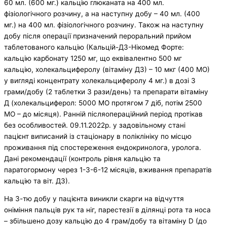
60 мл. (600 мг.) кальцію глюканата на 400 мл.
фізіологічного розчину, а на наступну добу – 40 мл. (400
мг.) на 400 мл. фізіологічного розчину. Також на наступну
добу після операції призначений пероральний прийом
таблетованого кальцію (Кальцій-Д3-Нікомед Форте:
кальцію карбонату 1250 мг, що еквівалентно 500 мг
кальцію, холекальциферолу (вітаміну Д3) – 10 мкг (400 МО)
у вигляді концентрату холекальциферолу 4 мг.) в дозі 3
грами/добу (2 таблетки 3 рази/день) та препарати вітаміну
Д (холекальциферол: 5000 МО протягом 7 діб, потім 2500
МО – до місяця). Ранній післяопераційний період протікав
без особливостей. 09.11.2022р. у задовільному стані
пацієнт виписаний із стаціонару в поліклініку по місцю
проживання під спостереження ендокринолога, уролога.
Дані рекомендації (контроль рівня кальцію та
паратогормону через 1-3-6-12 місяців, вживання препаратів
кальцію та віт. Д3).
На 3-тю добу у пацієнта виникли скарги на відчуття
оніміння пальців рук та ніг, парестезії в ділянці рота та носа
– збільшено дозу кальцію до 4 грам/добу та вітаміну D (до