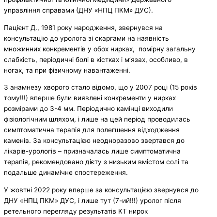
управління справами (ДНУ «НПЦ ПКМ» ДУС).
Пацієнт Д., 1981 року народження, звернувся на
консультацію до уролога зі скаргами на наявність
множинних конкрементів у обох нирках, помірну загальну
слабкість, періодичні болі в кістках і м’язах, особливо, в
ногах, та при фізичному навантаженні.
З анамнезу хворого стало відомо, що у 2007 році (15 років
тому!!!) вперше були виявлені конкременти у нирках
розмірами до 3-4 мм. Періодично камінці виходили
фізіологічним шляхом, і лише на цей період проводилась
симптоматична терапія для полегшення відходження
каменів. За консультацією неодноразово звертався до
лікарів-урологів – призначалась лише симптоматична
терапія, рекомендовано дієту з низьким вмістом солі та
подальше динамічне спостереження.
У жовтні 2022 року вперше за консультацією звернувся до
ДНУ «НПЦ ПКМ» ДУС, і лише тут (7-ий!!!) уролог після
ретельного перегляду результатів КТ нирок