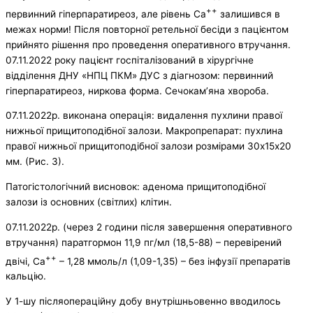
++
первинний гіперпаратиреоз, але рівень Са
залишився в
межах норми! Після повторної ретельної бесіди з пацієнтом
прийнято рішення про проведення оперативного втручання.
07.11.2022 року пацієнт госпіталізований в хірургічне
відділення ДНУ «НПЦ ПКМ» ДУС з діагнозом: первинний
гіперпаратиреоз, ниркова форма. Сечокам’яна хвороба.
07.11.2022р. виконана операція: видалення пухлини правої
нижньої прищитоподібної залози. Макропрепарат: пухлина
правої нижньої прищитоподібної залози розмірами 30х15х20
мм. (Рис. 3).
Патогістологічний висновок: аденома прищитоподібної
залози із основних (світлих) клітин.
07.11.2022р. (через 2 години після завершення оперативного
втручання) паратгормон 11,9 пг/мл (18,5-88) – перевірений
++
двічі, Са
– 1,28 ммоль/л (1,09-1,35) – без інфузії препаратів
кальцію.
У 1-шу післяопераційну добу внутрішньовенно вводилось