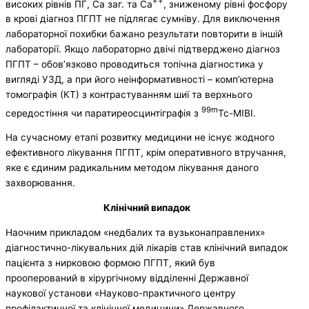
++
високих рівнів ПГ, Са заг. та Са
, зниженому рівні фосфору
в крові діагноз ПГПТ не підлягає сумніву. Для виключення
лабораторної похибки бажано результати повторити в іншій
лабораторії. Якщо лабораторно двічі підтверджено діагноз
ПГПТ – обов’язково проводиться топічна діагностика у
вигляді УЗД, а при його неінформативності – комп’ютерна
томографія (КТ) з контрастуванням шиї та верхнього
99
m
середостіння чи паратиреосцинтіграфія з
Тс-MIBI.
На сучасному етапі розвитку медицини не існує жодного
ефективного лікування ПГПТ, крім оперативного втручання,
яке є єдиним радикальним методом лікування даного
захворювання.
Клінічний випадок
Наочним прикладом «недбалих та вузьконаправлених»
діагностично-лікувальних дій лікарів став клінічний випадок
пацієнта з нирковою формою ПГПТ, який був
прооперований в хірургічному відділенні Державної
наукової установи «Науково-практичного центру
профілактичної та клінічної медицини» Державного