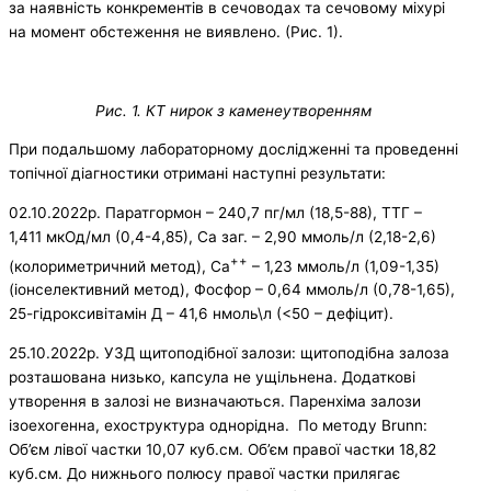
за наявність конкрементів в сечоводах та сечовому міхурі
на момент обстеження не виявлено. (Рис. 1).
Рис. 1. КТ нирок з каменеутворенням
При подальшому лабораторному дослідженні та проведенні
топічної діагностики отримані наступні результати:
02.10.2022р. Паратгормон – 240,7 пг/мл (18,5-88), ТТГ –
1,411 мкОд/мл (0,4-4,85), Са заг. – 2,90 ммоль/л (2,18-2,6)
++
(колориметричний метод), Са
– 1,23 ммоль/л (1,09-1,35)
(іонселективний метод), Фосфор – 0,64 ммоль/л (0,78-1,65),
25-гідроксивітамін Д – 41,6 нмоль\л (<50 – дефіцит).
25.10.2022р. УЗД щитоподібної залози: щитоподібна залоза
розташована низько, капсула не ущільнена. Додаткові
утворення в залозі не визначаються. Паренхіма залози
ізоехогенна, ехоструктура однорідна. По методу Brunn:
Об’єм лівої частки 10,07 куб.см. Об’єм правої частки 18,82
куб.см. До нижнього полюсу правої частки прилягає