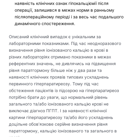
наявність клінічних ознак гіпокальціємії після
операції, залишився в межах норми в ранньому
післяопераційному періоді і за весь час подальшого
динамічного спостереження.
Описаний клінічний випадок є унікальним за
лабораторними показниками. Під час неодноразового
визначення рівня іонізованого кальцію в крові в
різних лабораторіях отримано показники в межах
референтних значень, не дивлячись на підвищення
рівня паратгормону більше ніж у два рази та
наявності клінічних проявів типових ускладнень
первинного гіперпаратиреозу. Тому під час
обстеження пацієнтів із підозрою на гіперпаратиреоз
потрібно брати до уваги, що нормальний рівень
загального та/або іонізованого кальцію крові не
виключає діагноз ПГПТ. І за наявності клінічної
картини гіперпаратиреозу та/або його ускладнень
доцільне обов’язкове серійне визначення рівня
паратгормону, кальцію іонізованого та загального в