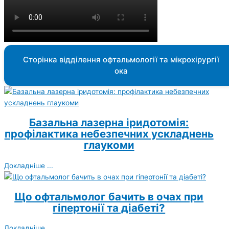
Сторінка відділення офтальмології та мікрохірургії
ока
Базальна лазерна іридотомія:
профілактика небезпечних ускладнень
глаукоми
Докладніше ...
Що офтальмолог бачить в очах при
гіпертонії та діабеті?
Докладніше ...