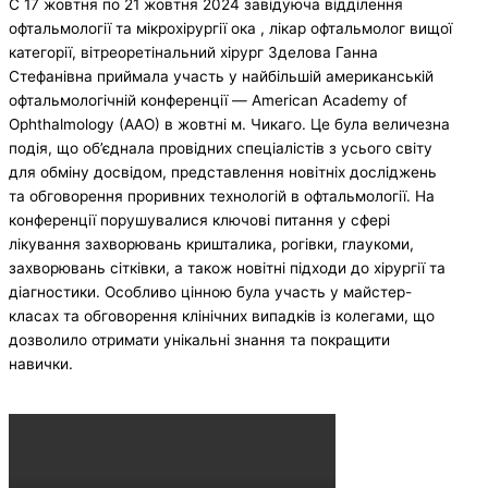
С 17 жовтня по 21 жовтня 2024 завідуюча відділення
офтальмології та мікрохірургії ока , лікар офтальмолог вищої
категорії, вітреоретінальний хірург Зделова Ганна
Стефанівна приймала участь у найбільшій американській
офтальмологічній конференції — American Academy of
Ophthalmology (AAO) в жовтні м. Чикаго. Це була величезна
подія, що об’єднала провідних спеціалістів з усього світу
для обміну досвідом, представлення новітніх досліджень
та обговорення проривних технологій в офтальмології. На
конференції порушувалися ключові питання у сфері
лікування захворювань кришталика, рогівки, глаукоми,
захворювань сітківки, а також новітні підходи до хірургії та
діагностики. Особливо цінною була участь у майстер-
класах та обговорення клінічних випадків із колегами, що
дозволило отримати унікальні знання та покращити
навички.