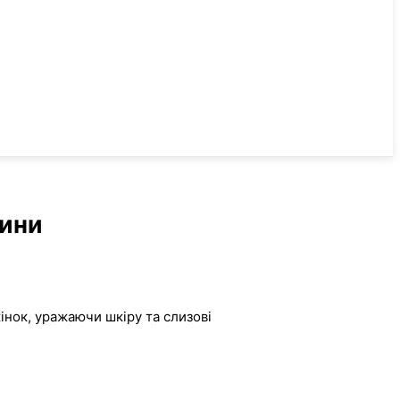
дини
інок, уражаючи шкіру та слизові