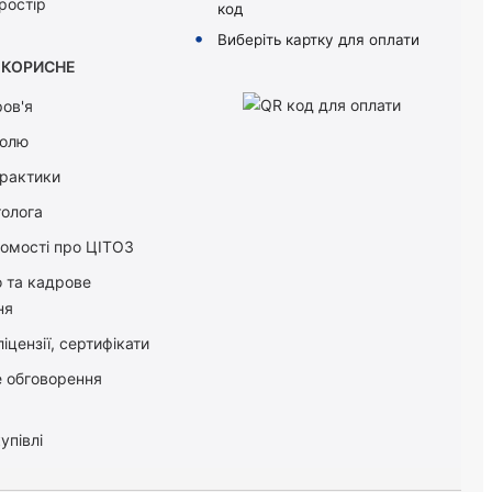
ростір
код
Виберіть картку для оплати
КОРИСНЕ
ов'я
болю
практики
толога
домості про ЦІТОЗ
о та кадрове
ня
іцензії, сертифікати
 обговорення
упівлі