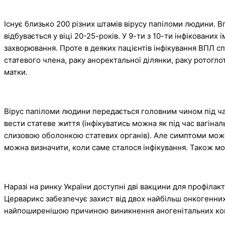
Існує близько 200 різних штамів вірусу папіломи людини.
відбувається у віці 20-25-років. У 9-ти з 10-ти інфіковани
захворювання. Проте в деяких пацієнтів інфікування ВПЛ сп
статевого члена, раку аноректальної ділянки, раку ротогло
матки.
Вірус папіломи людини передається головним чином під час
вести статеве життя (інфікуватись можна як під час вагінал
слизовою оболонкою статевих органів). Але симптоми можут
можна визначити, коли саме сталося інфікування. Також мо
Наразі на ринку України доступні дві вакцини для профілак
Церварикс забезпечує захист від двох найбільш онкогенних ти
найпоширенішою причиною виникнення аногенітальних ко