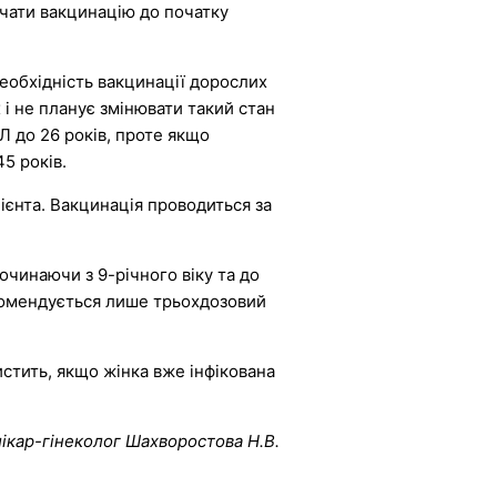
очати вакцинацію до початку
еобхідність вакцинації дорослих
і не планує змінювати такий стан
Л до 26 років, проте якщо
45 років.
єнта. Вакцинація проводиться за
Починаючи з 9-річного віку та до
екомендується лише трьохдозовий
стить, якщо жінка вже інфікована
лікар-гінеколог Шахворостова Н.В.