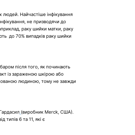
х людей. Найчастіше інфікування
 інфікування, не призводячи до
априклад, раку шийки матки, раку
ають до 70% випадків раку шийки
баром після того, як починають
такт із зараженою шкірою або
фікованою людиною, тому не завжди
 Гардасил
(виробник Merck, США).
 типів 6 та 11, які є