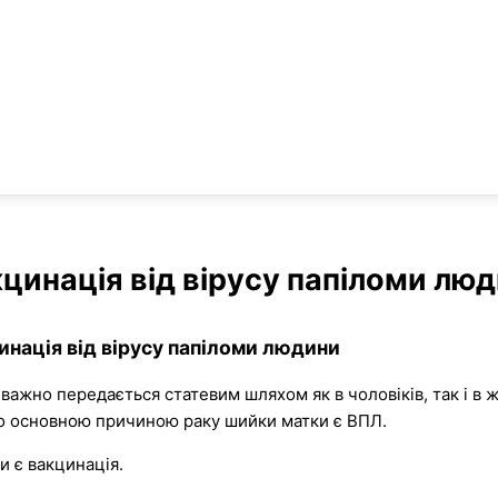
цинація від вірусу папіломи лю
инація від вірусу папіломи людини
важно передається статевим шляхом як в чоловіків, так і в ж
 що основною причиною раку шийки матки є ВПЛ.
и є вакцинація.