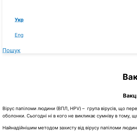
Укр
Eng
Пошук
Вак
Вакц
Вірус папіломи людини (ВПЛ, HPV) – група вірусів, що пере
оболонки. Сьогодні ні в кого не викликає сумніву в тому,
Найнадійнішим методом захисту від вірусу папіломи людин