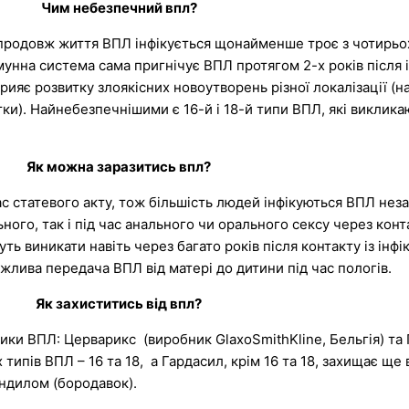
Чим небезпечний впл?
 Впродовж життя ВПЛ інфікується щонайменше троє з чотирьо
х імунна система сама пригнічує ВПЛ протягом 2-х років після
рияє розвитку злоякісних новоутворень різної локалізації (н
тки). Найнебезпечнішими є 16-й і 18-й типи ВПЛ, які виклик
Як можна заразитись впл?
 статевого акту, тож більшість людей інфікуються ВПЛ неза
ьного, так і під час анального чи орального сексу через кон
ь виникати навіть через багато років після контакту із ін
жлива передача ВПЛ від матері до дитини під час пологів.
Як захиститись від впл?
тики ВПЛ: Церварикс (виробник GlaxoSmithKline, Бельгія) та
пів ВПЛ – 16 та 18, а Гардасил, крім 16 та 18, захищає ще від
ндилом (бородавок).