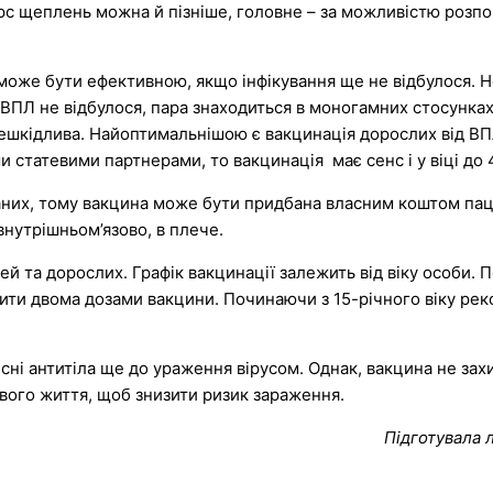
курс щеплень можна й пізніше, головне – за можливістю розп
 може бути ефективною, якщо інфікування ще не відбулося. Н
ПЛ не відбулося, пара знаходиться в моногамних стосунках 
нешкідлива. Найоптимальнішою є вакцинація дорослих від ВП
и статевими партнерами, то вакцинація має сенс і у віці до 
них, тому вакцина може бути придбана власним коштом паці
утрішньом’язово, в плече.
ей та дорослих. Графік вакцинації залежить від віку особи. 
дити двома дозами вакцини. Починаючи з 15-річного віку р
ні антитіла ще до ураження вірусом. Однак, вакцина не захи
вого життя, щоб знизити ризик зараження.
Підготувала 