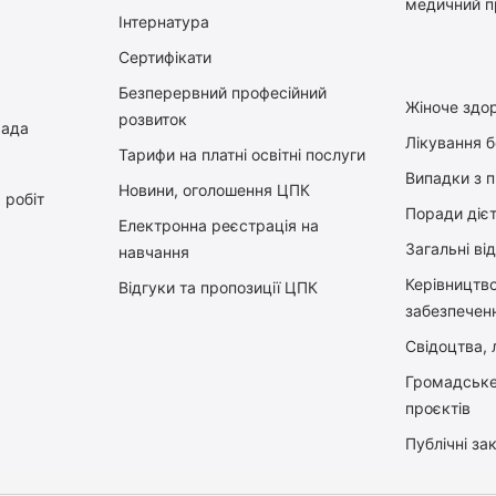
медичний п
Інтернатура
Сертифікати
Безперервний професійний
Жіноче здор
розвиток
рада
Лікування 
Тарифи на платні освітні послуги
Випадки з 
Новини, оголошення ЦПК
 робіт
Поради діє
Електронна реєстрація на
Загальні ві
навчання
Керiвництв
Відгуки та пропозиції ЦПК
забезпечен
Свідоцтва, л
Громадське
проєктів
Публічні зак