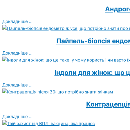
Андроге
Докладніше ...
Пайпель-біопсія ендом
Докладніше ...
Індоли для жінок: що ц
Докладніше ...
Контрацепція
Докладніше ...