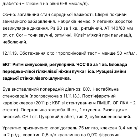
діабетон – глікемія на рівні 6-8 ммоль/л).
Об-но: загальний стан середньої важкості. Шкірні покриви
звичайного забарвлення. Набряків немає. У легенях жорстке
везикулярне дихання. Ps 60 за 1 хв., ритмічний. АТ 140/80 мм
рт. ст. Сor – тони звучні, ритмічні. Живіт м’який при пальпації,
неболючий.
12.11.13. Обстеження cito!: тропоніновий тест – менше 50 мг/мл.
ЕКГ: Ритм синусовий, регулярний. ЧСС 65 за 1 хв. Блокада
передньо-лівої гілки лівої ніжки пучка Гіса. Рубцеві зміни
задньої стінки лівого шлуночка.
Був виставлений попередній діагноз: ІХС. Нестабільна
стенокардія (прогресуюча з 11.11.13.). Постінфарктний
кардіосклероз (2011 р.; КВГ зі стентуванням ПМШГ, ОГ ЛКА – 2
стенти). Гіпертонічна хвороба ІІІ ст., 1 ступеня. Ризик дуже
високий. СН І ст. Цукровий діабет, тип 2, субкомпенсований.
Ургентно призначено: клопідогрель 75 мг п/о, клексан 0,4 мл п/
ш 2 р./д., корвітин 0,5 в/в краплинно на 0,9% фізрозчині.