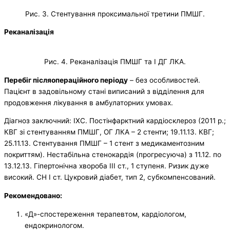
Рис. 3. Стентування проксимальної третини ПМШГ.
Реканалізація
Рис. 4. Реканалізація ПМШГ та І ДГ ЛКА.
Перебіг післяопераційного періоду
– без особливостей.
Пацієнт в задовільному стані виписаний з відділення для
продовження лікування в амбулаторних умовах.
Діагноз заключний: ІХС. Постінфарктний кардіосклероз (2011 р.;
КВГ зі стентуванням ПМШГ, ОГ ЛКА – 2 стенти; 19.11.13. КВГ;
25.11.13. Стентування ПМШГ – 1 стент з медикаментозним
покриттям). Нестабільна стенокардія (прогресуюча) з 11.12. по
13.12.13. Гіпертонічна хвороба ІІІ ст., 1 ступеня. Ризик дуже
високий. СН І ст. Цукровий діабет, тип 2, субкомпенсований.
Рекомендовано:
«Д»-спостереження терапевтом, кардіологом,
ендокринологом.