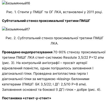
Рис. 1. Стенти у ПМШГ та ОГ ЛКА, встановлені у 2011 році.
Субтотальний стеноз проксимальної третини ПМШГ
Рис. 2. Субтотальний стеноз проксимальної третини ПМШГ
ЛКА.
Проведено ендопротезування
70-90% стенозу проксимальної
третини ПМШГ ЛКА стент-системою Resolute 3,5/22 Р=12 атм
(рис. 3). На контрольній ангіографії – просвіт артерії
відновлений повністю, однак погіршилось заповнення І
діагональної гілки. Проведена ангіопластика гирла І
діагональної гілки за методикою «kissing» балонними
катетерами (ПМШГ: БК 3,5/22; І ДГ: 2,5/10 Р=8 атм).
Заповнення основної та бокової (І ДГ) гілок – добре (рис. 4).
Постановка «стент-у-стент»