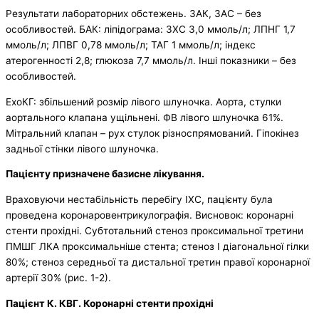
Результати лабораторних обстежень. ЗАК, ЗАС – без
особливостей. БАК: ліпідограма: ЗХС 3,0 ммоль/л; ЛПНГ 1,7
ммоль/л; ЛПВГ 0,78 ммоль/л; ТАГ 1 ммоль/л; індекс
атерогенності 2,8; глюкоза 7,7 ммоль/л. Інші показники – без
особливостей.
ЕхоКГ: збільшений розмір лівого шлуночка. Аорта, стулки
аортального клапана ущільнені. ФВ лівого шлуночка 61%.
Мітральний клапан – рух стулок різноспрямований. Гіпокінез
задньої стінки лівого шлуночка.
Пацієнту призначене базисне лікування.
Враховуючи нестабільність перебігу ІХС, пацієнту була
проведена коронаровентрикулографія. Висновок: коронарні
стенти прохідні. Субтотальний стеноз проксимальної третини
ПМШГ ЛКА проксимальніше стента; стеноз І діагональної гілки
80%; стеноз середньої та дистальної третин правої коронарної
артерії 30% (рис. 1-2).
Пацієнт К. КВГ. Коронарні стенти прохідні